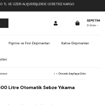
1000 TL VE ÜZERI ALIŞVERIŞLERDE ÜCRETSIZ KARGO
SEPETIM
0
Ürün
Pişirme ve Fırın Ekipmanları
Kahve Ekipmanları
tleri
inesi
< < Önceki Sayfaya Dön
500 Litre Otomatik Sebze Yıkama