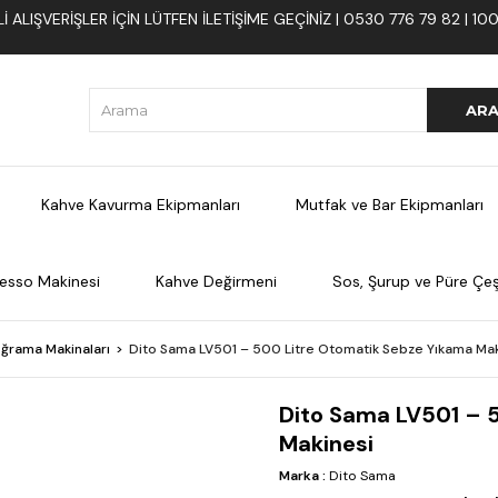
 ALIŞVERIŞLER İÇIN LÜTFEN ILETIŞIME GEÇINIZ | 0530 776 79 82 | 
Kahve Kavurma Ekipmanları
Mutfak ve Bar Ekipmanları
esso Makinesi
Kahve Değirmeni
Sos, Şurup ve Püre Çeşi
ğrama Makinaları
Dito Sama LV501 – 500 Litre Otomatik Sebze Yıkama Mak
Dito Sama LV501 – 
Makinesi
Marka
:
Dito Sama