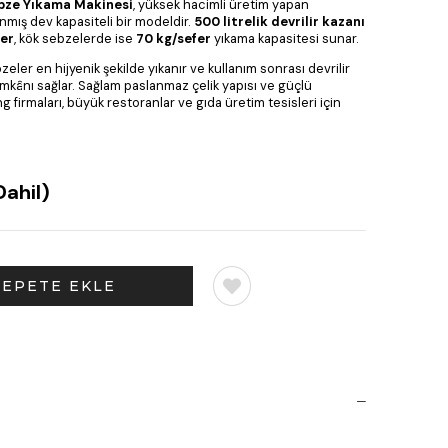
bze Yıkama Makinesi
, yüksek hacimli üretim yapan
anmış dev kapasiteli bir modeldir.
500 litrelik devrilir kazanı
fer
, kök sebzelerde ise
70 kg/sefer
yıkama kapasitesi sunar.
eler en hijyenik şekilde yıkanır ve kullanım sonrası devrilir
imkânı sağlar. Sağlam paslanmaz çelik yapısı ve güçlü
g firmaları, büyük restoranlar ve gıda üretim tesisleri için
ahil)