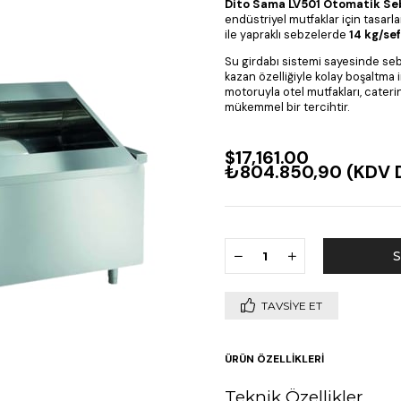
Dito Sama LV501 Otomatik Se
endüstriyel mutfaklar için tasarl
ile yapraklı sebzelerde
14 kg/se
Su girdabı sistemi sayesinde sebz
kazan özelliğiyle kolay boşaltma 
motoruyla otel mutfakları, caterin
mükemmel bir tercihtir.
$17,161.00
₺804.850,90
(KDV D
TAVSIYE ET
ÜRÜN ÖZELLIKLERI
Teknik Özellikler