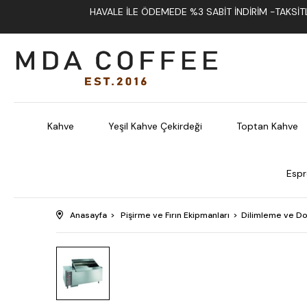
HAVALE İLE ÖDEMEDE %3 SABIT İNDIRIM -TAKSITLI
Kahve
Yeşil Kahve Çekirdeği
Toptan Kahve
Espr
Anasayfa
Pişirme ve Fırın Ekipmanları
Dilimleme ve Do