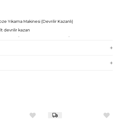
e Yıkama Makinesi (Devrilir Kazanlı)
lt devrilir kazan
ler 14 kg/sefer, kök sebzeler 70 kg/sefer
dabı ile hijyenik yıkama
 50 Hz AC 380/400V 3N
1000 × 850