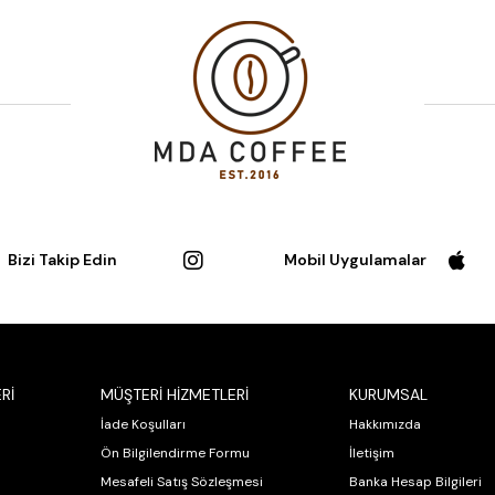
Bizi Takip Edin
Mobil Uygulamalar
Rİ
MÜŞTERİ HİZMETLERİ
KURUMSAL
İade Koşulları
Hakkımızda
Ön Bilgilendirme Formu
İletişim
Mesafeli Satış Sözleşmesi
Banka Hesap Bilgileri