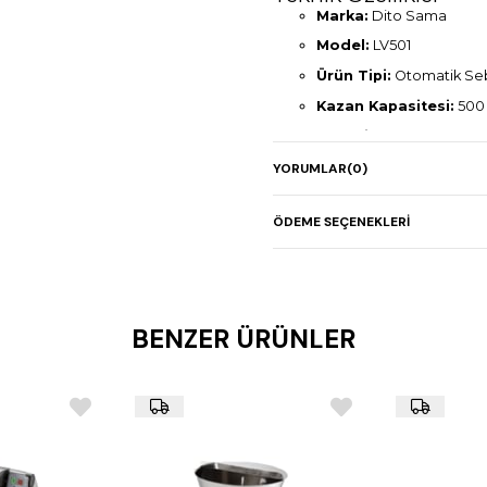
Marka:
Dito Sama
Model:
LV501
Ürün Tipi:
Otomatik Sebz
Kazan Kapasitesi:
500 
Kapasite:
Yapraklı sebze
Yıkama Sistemi:
Su gir
YORUMLAR
(0)
Motor Gücü:
1,60 kW –
ÖDEME SEÇENEKLERI
Boyutlar (mm):
1800 × 
Ağırlık:
304 kg
BENZER ÜRÜNLER