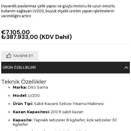
Dayanıklı paslanmaz çelik yapısı ve güçlü motoru ile uzun ömürlü
kullanım sağlayan LV200, büyük ölçekli üretim yapan işletmelerin
verimliliğini artırır.
€7.105,00
₺387.933,00
(KDV Dahil)
TAVSIYE ET
ÜRÜN ÖZELLIKLERI
Teknik Özellikler
Marka:
Dito Sama
Model:
LV200
Ürün Tipi:
Sabit Kazanlı Sebze Yıkama Makinesi
Kazan Kapasitesi:
200 lt sabit kazan
Kapasite:
Yapraklı sebzeler 8 kg/sefer, kök sebzeler 30
kg/sefer