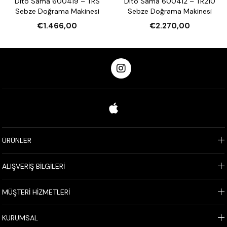
Dito Sama 600419 – TRS
Dito Sama 600412 – TR210
Sebze Doğrama Makinesi
Sebze Doğrama Makinesi
€1.466,00
€2.270,00
ÜRÜNLER
ALIŞVERİŞ BİLGİLERİ
MÜŞTERİ HİZMETLERİ
KURUMSAL