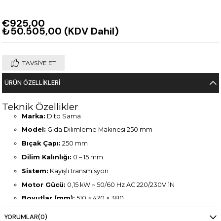
€925,00
₺50.505,00
(KDV Dahil)
TAVSIYE ET
ÜRÜN ÖZELLIKLERI
Teknik Özellikler
Marka:
Dito Sama
Model:
Gıda Dilimleme Makinesi 250 mm
Bıçak Çapı:
250 mm
Dilim Kalınlığı:
0 – 15 mm
Sistem:
Kayışlı transmisyon
Motor Gücü:
0,15 kW ~ 50/60 Hz AC 220/230V 1N
Boyutlar (mm):
510 × 420 × 380
Ağırlık:
22 kg
YORUMLAR
(0)