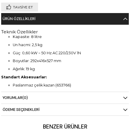
TAVSIYE ET
ÜRÜN ÖZELLIKLERI
Teknik Özellikler
Kapasite: 8 litre
Un hacmi: 2,5 kg
Güç: 0,60 kW ~ 50 Hz AC 220/230V 1N
Boyutlar: 292x416x527 mm
Ağırlık: 19 kg
Standart Aksesuarlar:
Paslanmaz çelik kazan (653766)
Paslanmaz çelik kanca (653767)
YORUMLAR
(0)
Paslanmaz çelik palet (653768)
ÖDEME SEÇENEKLERI
Paslanmaz çelik çırpıcı (653769)
BENZER ÜRÜNLER