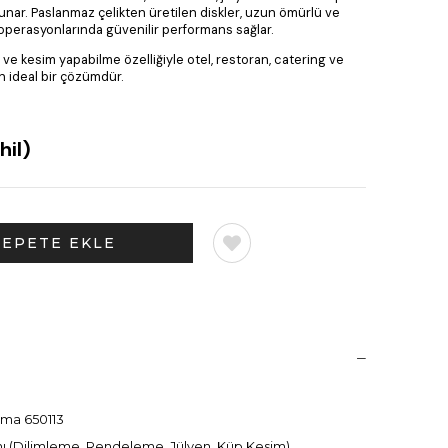
unar. Paslanmaz çelikten üretilen diskler, uzun ömürlü ve
 operasyonlarında güvenilir performans sağlar.
 ve kesim yapabilme özelliğiyle otel, restoran, catering ve
n ideal bir çözümdür.
hil)
ma 650113
ımı (Dilimleme, Rendeleme, Jülyen, Küp Kesim)