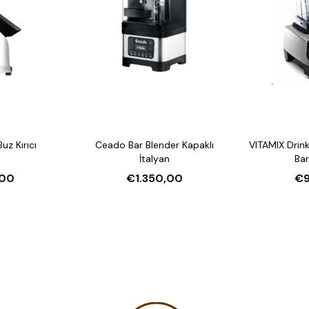
z Kırıcı
Ceado Bar Blender Kapaklı
VITAMIX Drin
İtalyan
Bar
00
€1.350,00
€9