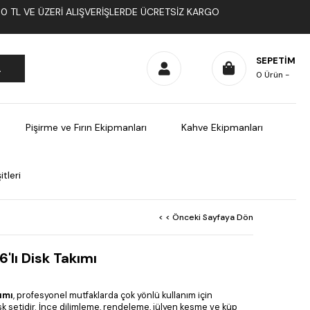
1000 TL VE ÜZERI ALIŞVERIŞLERDE ÜCRETSIZ KARGO
SEPETIM
0
Ürün
Pişirme ve Fırın Ekipmanları
Kahve Ekipmanları
tleri
< < Önceki Sayfaya Dön
'lı Disk Takımı
ımı
, profesyonel mutfaklarda çok yönlü kullanım için
sk setidir. İnce dilimleme, rendeleme, jülyen kesme ve küp