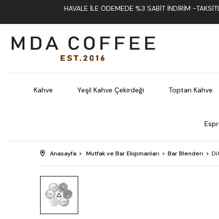
HAVALE İLE ÖDEMEDE %3 SABIT İNDIRIM -TAKSITLI
Kahve
Yeşil Kahve Çekirdeği
Toptan Kahve
Espr
Anasayfa
Mutfak ve Bar Ekipmanları
Bar Blenderı
Di