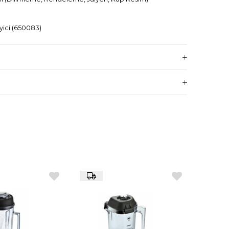
yici (650083)
yici (650086)
53773)
sme – Jülyen (650077)
yici (650115)
esim Aracı (653568)
ik diskler
utter ve sebze doğrama makineleri
mleme, rendeleme, jülyen ve küp kesme fonksiyonları