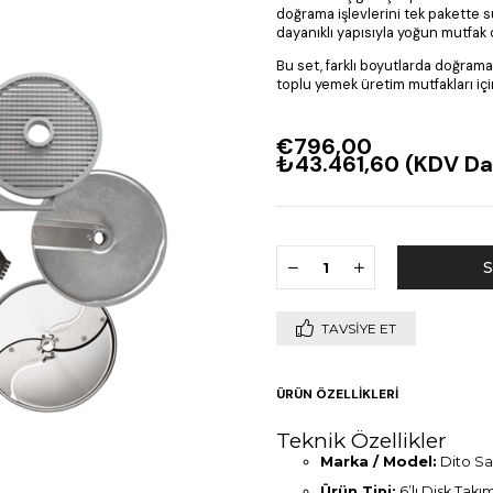
doğrama işlevlerini tek pakette s
dayanıklı yapısıyla yoğun mutfak
Bu set, farklı boyutlarda doğrama
toplu yemek üretim mutfakları içi
€796,00
₺43.461,60
(KDV Da
TAVSIYE ET
ÜRÜN ÖZELLIKLERI
Teknik Özellikler
Marka / Model:
Dito Sa
Ürün Tipi:
6’lı Disk Tak