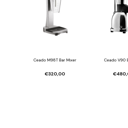
Ceado M98T Bar Mıxer
Ceado V90 Bu
€320,00
€480,