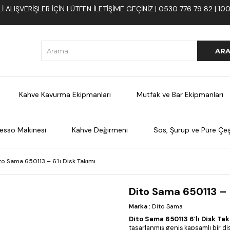
 ALIŞVERIŞLER İÇIN LÜTFEN ILETIŞIME GEÇINIZ | 0530 776 79 82 | 
Kahve Kavurma Ekipmanları
Mutfak ve Bar Ekipmanları
esso Makinesi
Kahve Değirmeni
Sos, Şurup ve Püre Çeşi
to Sama 650113 – 6'lı Disk Takımı
Dito Sama 650113 – 6
Marka
:
Dito Sama
Dito Sama 650113 6’lı Disk Tak
tasarlanmış geniş kapsamlı bir di