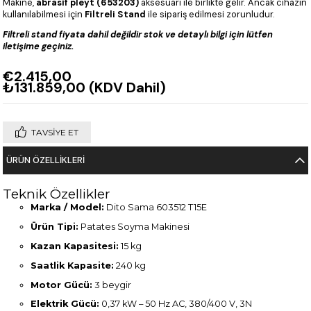
Makine,
abrasif pleyt (653203)
aksesuarı ile birlikte gelir. Ancak cihazın
kullanılabilmesi için
Filtreli Stand
ile sipariş edilmesi zorunludur.
Filtreli stand fiyata dahil değildir stok ve detaylı bilgi için lütfen
iletişime geçiniz.
€2.415,00
₺131.859,00
(KDV Dahil)
TAVSIYE ET
ÜRÜN ÖZELLIKLERI
Teknik Özellikler
Marka / Model:
Dito Sama 603512 T15E
Ürün Tipi:
Patates Soyma Makinesi
Kazan Kapasitesi:
15 kg
Saatlik Kapasite:
240 kg
Motor Gücü:
3 beygir
Elektrik Gücü:
0,37 kW – 50 Hz AC, 380/400 V, 3N