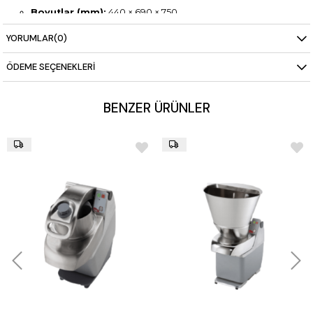
Boyutlar (mm):
440 × 690 × 750
Ağırlık:
47 kg
YORUMLAR
(0)
Dahili Aksesuarlar
Abrasif Pleyt (653203)
ÖDEME SEÇENEKLERI
Zorunlu Ekipman
Filtreli Stand
→ Makine ile birlikte sipariş edilmelidir.
BENZER ÜRÜNLER