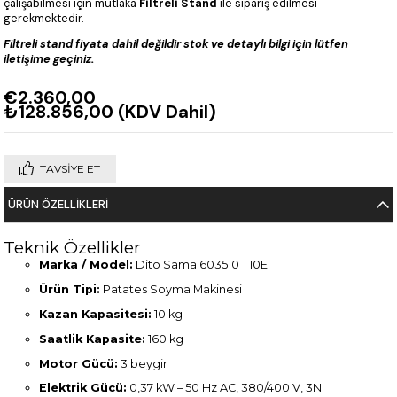
çalışabilmesi için mutlaka
Filtreli Stand
ile sipariş edilmesi
gerekmektedir.
Filtreli stand fiyata dahil değildir stok ve detaylı bilgi için lütfen
iletişime geçiniz.
€2.360,00
₺128.856,00
(KDV Dahil)
TAVSIYE ET
ÜRÜN ÖZELLIKLERI
Teknik Özellikler
Marka / Model:
Dito Sama 603510 T10E
Ürün Tipi:
Patates Soyma Makinesi
Kazan Kapasitesi:
10 kg
Saatlik Kapasite:
160 kg
Motor Gücü:
3 beygir
Elektrik Gücü:
0,37 kW – 50 Hz AC, 380/400 V, 3N