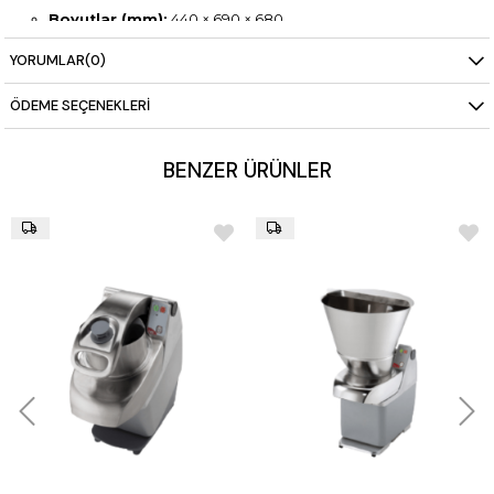
Boyutlar (mm):
440 × 690 × 680
Ağırlık:
45 kg
YORUMLAR
(0)
Dahili Aksesuarlar
Abrasif Pleyt (653203)
ÖDEME SEÇENEKLERI
Zorunlu Ekipman
Filtreli Stand
→ Makine ile birlikte sipariş edilmelidir.
BENZER ÜRÜNLER