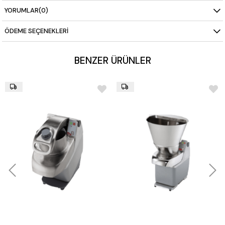
Ağırlık:
26 kg
YORUMLAR
(0)
Dahili Aksesuarlar
Abrasif Disk (653316)
ÖDEME SEÇENEKLERI
Filtre (653514)
BENZER ÜRÜNLER