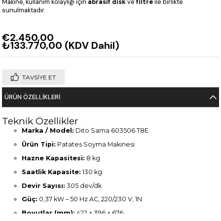
Makine, kullanım kolaylığı için
abrasif disk
ve
filtre
ile birlikte
sunulmaktadır.
€2.450,00
₺133.770,00
(KDV Dahil)
TAVSIYE ET
ÜRÜN ÖZELLIKLERI
Teknik Özellikler
Marka / Model:
Dito Sama 603506 T8E
Ürün Tipi:
Patates Soyma Makinesi
Hazne Kapasitesi:
8 kg
Saatlik Kapasite:
130 kg
Devir Sayısı:
305 dev/dk
Güç:
0,37 kW – 50 Hz AC, 220/230 V, 1N
Boyutlar (mm):
422 × 396 × 676