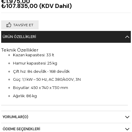
€1.975,00
₺107.835,00
(KDV Dahil)
TAVSIYE ET
ÜRÜN ÖZELLIKLERI
Teknik Özellikler
Kazan kapasitesi: 33 lt
Hamur kapasitesi: 25 kg
Çift hız: 84 dev/dk - 168 dev/dk
Güç: 1,1 kW – 50 Hz, AC 380/400V, 3N
Boyutlar: 450 x 740 x 730 mm
Ağırlık: 86 kg
YORUMLAR
(0)
ÖDEME SEÇENEKLERI