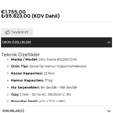
€1.755,00
₺95.823,00
(KDV Dahil)
TAVSIYE ET
ÜRÜN ÖZELLIKLERI
Teknik Özellikler
Marka / Model:
Dito Sama 602283 DSK
Ürün Tipi:
Spiral Tip Hamur Yoğurma Makinesi
Kazan Kapasitesi:
22 litre
Hamur Kapasitesi:
17 kg
Hız Seçenekleri:
84 dev/dk – 168 dev/dk
Güç:
1,1 kW – 50 Hz AC, 380/400 V, 3N
Boyutlar (mm):
400 × 700 × 680
Ağırlık:
78 kg
YORUMLAR
(0)