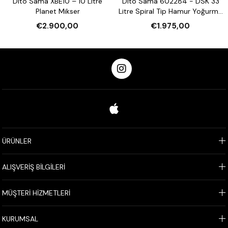
Dito Sama XBE10 – 10 Litre
Dito Sama 602284 - DSK 33
Planet Mikser
Litre Spiral Tip Hamur Yoğurma
Makinesi
€2.900,00
€1.975,00
ÜRÜNLER
ALIŞVERİŞ BİLGİLERİ
MÜŞTERİ HİZMETLERİ
KURUMSAL