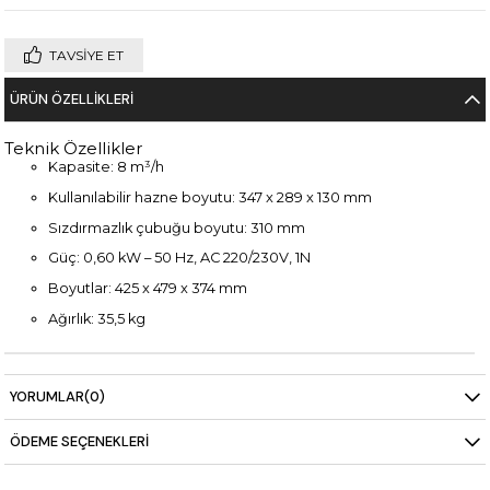
TAVSIYE ET
ÜRÜN ÖZELLIKLERI
Teknik Özellikler
Kapasite: 8 m³/h
Kullanılabilir hazne boyutu: 347 x 289 x 130 mm
Sızdırmazlık çubuğu boyutu: 310 mm
Güç: 0,60 kW – 50 Hz, AC 220/230V, 1N
Boyutlar: 425 x 479 x 374 mm
Ağırlık: 35,5 kg
YORUMLAR
(0)
ÖDEME SEÇENEKLERI