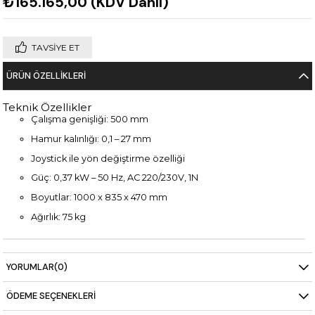
₺165.165,00
(KDV Dahil)
TAVSIYE ET
ÜRÜN ÖZELLIKLERI
Teknik Özellikler
Çalışma genişliği: 500 mm
Hamur kalınlığı: 0,1 – 27 mm
Joystick ile yön değiştirme özelliği
Güç: 0,37 kW – 50 Hz, AC 220/230V, 1N
Boyutlar: 1000 x 835 x 470 mm
Ağırlık: 75 kg
YORUMLAR
(0)
ÖDEME SEÇENEKLERI