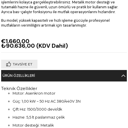
işlemlerini kolayca gerçekleştirebilirsiniz. Metalik motor desteği ve
tutamaklı hazne ile güvenli, uzun ömürlü ve pratik bir kullanım sağlar.
Ayrıca bas-çalıştır fonksiyonu ile mutfak operasyonlarını hızlandırır.
Bu model, yüksek kapasiteli ve hızlı işleme gücüyle profesyonel
mutfakların verimliliğini artırmak için tasarlanmıştır.
€1.660,00
₺90.636,00
(KDV Dahil)
TAVSIYE ET
ÜRÜN ÖZELLIKLERI
Teknik Özellikler
Motor: Asenkron motor
Güç: 1,00 kW ~ 50 Hz AC 380/440V 3N
Çift Hız: 1500/3000 devir/dk
Hazne: 5,5 lt paslanmaz çelik
Motor desteği: Metalik