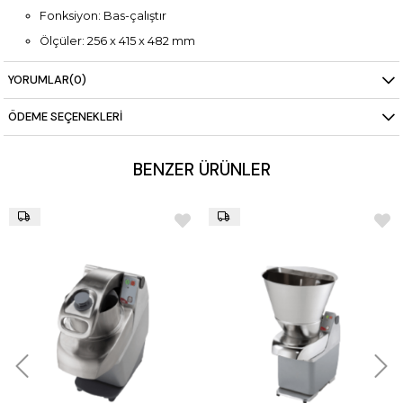
Fonksiyon: Bas-çalıştır
Ölçüler: 256 x 415 x 482 mm
Ağırlık: 23 kg
YORUMLAR
(0)
ÖDEME SEÇENEKLERI
BENZER ÜRÜNLER