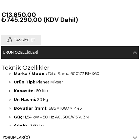
€13.650,00
₺745.290,00
(KDV Dahil)
TAVSIYE ET
ÜRÜN ÖZELLIKLERI
Teknik Özellikler
Marka / Model:
Dito Sama 600177 BMX60
Ürün Tipi:
Planet Mikser
Kapasite:
60 litre
Un Hacmi:
20 kg
Boyutlar (mm):
685 × 1087 × 1445
Güç:
1,54 kW – 50 Hz AC, 380/415 V, 3N
Ağırlık:
330 kg
Standart Aksesuarlar
YORUMLAR
(0)
60 lt mikser için kazan (650129)