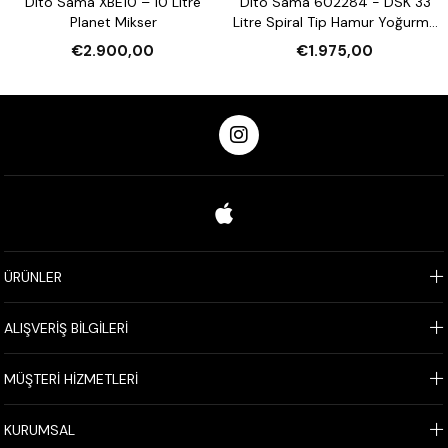
Dito Sama XBE10 – 10 Litre
Dito Sama 602284 - DSK 33
Planet Mikser
Litre Spiral Tip Hamur Yoğurma
Makinesi
€2.900,00
€1.975,00
ÜRÜNLER
ALIŞVERİŞ BİLGİLERİ
MÜŞTERİ HİZMETLERİ
KURUMSAL