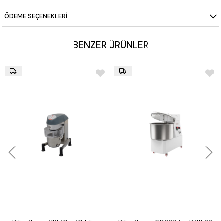
60 lt mikser için palet (653083)
ÖDEME SEÇENEKLERI
60 lt mikser için paslanmaz çelik hamur kancası (653084)
60 lt mikser için çırpıcı (653086)
BENZER ÜRÜNLER
Not:
60 lt kapasite kullanımında
kazan arabası
(653585)
kullanılması önerilir.