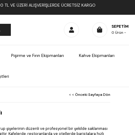
1000 TL VE ÜZERI ALIŞVERIŞLERDE ÜCRETSIZ KARGO
SEPETIM
0
Ürün
Pişirme ve Fırın Ekipmanları
Kahve Ekipmanları
tleri
< < Önceki Sayfaya Dön
ı
up şişelerinin düzenli ve profesyonel bir şekilde saklanması
rattır. Kafelerde, restoranlarda ve otellerde baristalara hızlı