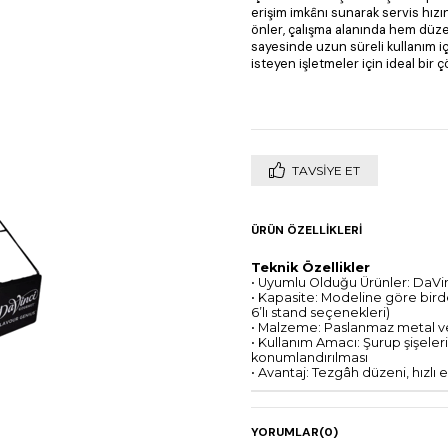
erişim imkânı sunarak servis hızın
önler, çalışma alanında hem düze
sayesinde uzun süreli kullanım iç
isteyen işletmeler için ideal bir
TAVSIYE ET
ÜRÜN ÖZELLIKLERI
Teknik Özellikler
• Uyumlu Olduğu Ürünler: DaVinc
• Kapasite: Modeline göre birde
6’lı stand seçenekleri)
• Malzeme: Paslanmaz metal vey
• Kullanım Amacı: Şurup şişelerin
konumlandırılması
• Avantaj: Tezgâh düzeni, hızlı
YORUMLAR
(0)