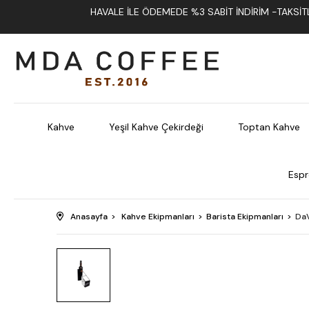
HAVALE İLE ÖDEMEDE %3 SABIT İNDIRIM -TAKSITLI
Kahve
Yeşil Kahve Çekirdeği
Toptan Kahve
Espr
Anasayfa
Kahve Ekipmanları
Barista Ekipmanları
DaV