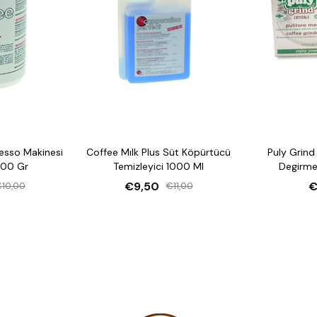
esso Makinesi
Coffee Mılk Plus Süt Köpürtücü
Puly Grind
900 Gr
Temizleyici 1000 Ml
Degirme
€9,50
€
€10,00
€11,00