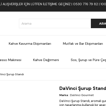
 ALIŞVERIŞLER İÇIN LÜTFEN ILETIŞIME GEÇINIZ | 0530 776 79 82 | 
Kahve Kavurma Ekipmanları
Mutfak ve Bar Ekipmanları
esso Makinesi
Kahve Değirmeni
Sos, Şurup ve Püre Çeşi
inci Şurup Standı
DaVinci Şurup Stand
Marka
:
DaVinci Gourmet
DaVinci Şurup Standı, aromalı şur
için tasarlanmış kullanışlı bir apa