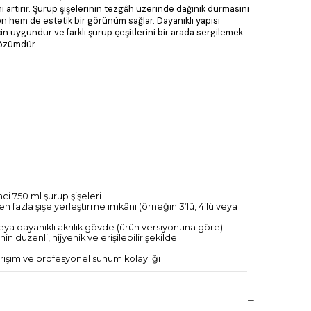
ı artırır. Şurup şişelerinin tezgâh üzerinde dağınık durmasını
n hem de estetik bir görünüm sağlar. Dayanıklı yapısı
in uygundur ve farklı şurup çeşitlerini bir arada sergilemek
 çözümdür.
i 750 ml şurup şişeleri
n fazla şişe yerleştirme imkânı (örneğin 3’lü, 4’lü veya
a dayanıklı akrilik gövde (ürün versiyonuna göre)
in düzenli, hijyenik ve erişilebilir şekilde
 erişim ve profesyonel sunum kolaylığı