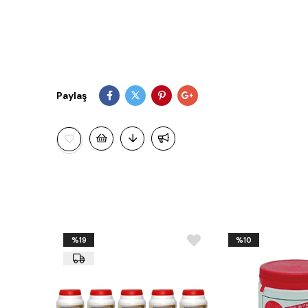
Paylaş
%19
%10