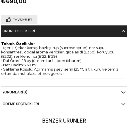
₺690,00
TAVSIYE ET
ÜRÜN ÖZELLIKLERI
Teknik Özellikler
• İçerik: Şeker kamışı bazlı şurup (sucrose syrup), nar suyu
konsantresi, doğal aroma vericiler, gıda asidi (E330), koruyucu
(E202), renklendirici (E122, E129)
• Raf Ömrü: 18 ay (üretim tarihinden itibaren)
• Net Hacim: 750 ml
• Saklama Koşulu: Açılmamış şişeyi serin (25 °C altı), kuru ve temiz
ortamda muhafaza etmek gerekir
YORUMLAR
(0)
ÖDEME SEÇENEKLERI
BENZER ÜRÜNLER