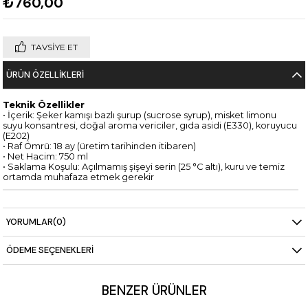
₺760,00
TAVSIYE ET
ÜRÜN ÖZELLIKLERI
Teknik Özellikler
• İçerik: Şeker kamışı bazlı şurup (sucrose syrup), misket limonu
suyu konsantresi, doğal aroma vericiler, gıda asidi (E330), koruyucu
(E202)
• Raf Ömrü: 18 ay (üretim tarihinden itibaren)
• Net Hacim: 750 ml
• Saklama Koşulu: Açılmamış şişeyi serin (25 °C altı), kuru ve temiz
ortamda muhafaza etmek gerekir
YORUMLAR
(0)
ÖDEME SEÇENEKLERI
BENZER ÜRÜNLER