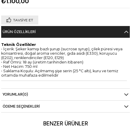
₺1.100,00
TAVSIYE ET
ÜRÜN ÖZELLIKLERI
Teknik Özellikler
• İçerik: Şeker kamışı bazlı şurup (sucrose syrup), çilek püresi veya
konsantresi, doğal aroma vericiler, gıda asidi (E330), koruyucu
(E202), renklendiriciler (E120, E129)
• Raf Ömrü: 18 ay (üretim tarihinden itibaren)
• Net Hacim: 750 ml
• Saklama Koşulu: Açılmamış şişe serin (25 °C altı), kuru ve temiz
ortamda muhafaza edilmelidir
YORUMLAR
(0)
ÖDEME SEÇENEKLERI
BENZER ÜRÜNLER