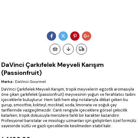
DaVinci Çarkıfelek Meyveli Karışım
(Passionfruit)
Marka
:
DaVinci Gourmet
DaVinci Çarkıfelek Meyveli Karışım, tropik meyvelerin egzotik aromasıyla
öne çıkan çarkıfelek (passionfruit) meyvesinin yoğun ve ferahlatıcı tadını
içeceklerle buluşturur. Hem tatlı hem ekşi notalarıyla dikkat çeken bu
şurup, smoothie, kokteyl, mocktail, soda, limonata ve soğuk çay
tariflerinde vazgeçilmezdir. Canlı rengiyle içeceklere görsel çekicilik
katarken, tropik dokusuyla menülere farklı bir karakter kazandırır.
Profesyonel baristalar ve mixology uzmanları için geliştirilen özel formülü
sayesinde sütlü ve gazlı içeceklerde kesilmeden stabil kalır.