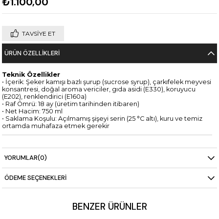
₺1.100,00
TAVSIYE ET
ÜRÜN ÖZELLIKLERI
Teknik Özellikler
• İçerik: Şeker kamışı bazlı şurup (sucrose syrup), çarkıfelek meyvesi
konsantresi, doğal aroma vericiler, gıda asidi (E330), koruyucu
(E202), renklendirici (E160a)
• Raf Ömrü: 18 ay (üretim tarihinden itibaren)
• Net Hacim: 750 ml
• Saklama Koşulu: Açılmamış şişeyi serin (25 °C altı), kuru ve temiz
ortamda muhafaza etmek gerekir
YORUMLAR
(0)
ÖDEME SEÇENEKLERI
BENZER ÜRÜNLER