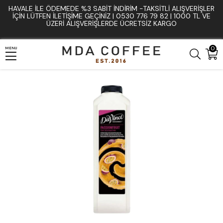
HAVALE İLE ÖDEMEDE %3 SABIT İNDIRIM -TAKSITLI ALIŞVERIŞLER
Anasayfa
Sos, Şurup ve Püre Çeşitleri
Frozen Meyve Püresi
İÇIN LÜTFEN ILETIŞIME GEÇINIZ | 0530 776 79 82 | 1000 TL VE
ÜZERI ALIŞVERIŞLERDE ÜCRETSIZ KARGO
DaVinci Çarkıfelek Meyveli Karışım (Passionfruit)
0
MENU