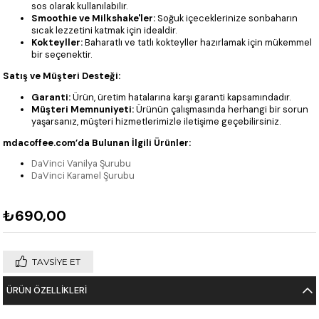
sos olarak kullanılabilir.
Smoothie ve Milkshake'ler:
Soğuk içeceklerinize sonbaharın
sıcak lezzetini katmak için idealdir.
Kokteyller:
Baharatlı ve tatlı kokteyller hazırlamak için mükemmel
bir seçenektir.
Satış ve Müşteri Desteği:
Garanti:
Ürün, üretim hatalarına karşı garanti kapsamındadır.
Müşteri Memnuniyeti:
Ürünün çalışmasında herhangi bir sorun
yaşarsanız, müşteri hizmetlerimizle iletişime geçebilirsiniz.
mdacoffee.com’da Bulunan İlgili Ürünler:
DaVinci Vanilya Şurubu
DaVinci Karamel Şurubu
₺690,00
TAVSIYE ET
ÜRÜN ÖZELLIKLERI