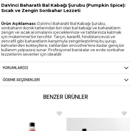
DaVinci Baharatlı Bal Kabağı Şurubu (Pumpkin Spice):
Sıcak ve Zengin Sonbahar Lezzeti
Ürün Açıklaması:
DaVinci Baharatlı Bal Kabağı Şurubu,
sonbaharın ikonik tatlarından biri olan bal kabağı ve baharatların
zengin ve sıcak aromalarını içeceklerinize ve tatlılarınıza katmak
için mükemmel bir tercihtir. Tarçın, karanfil, hindistancevizi ve
zencefil gibi baharatların karışımıyla zenginleştirilmiş bu şurup,
kahvelerden kokteyllere, tatlılardan smoothie'lere kadar geniş bir
kullanım yelpazesi sunar. Profesyonel baristalar ve evde sonbahar
lezzetlerini sevenler için idealdir.
Teknik Detaylar:
YORUMLAR
(0)
Paket Boyutu:
1 litre şişe, yoğun kullanım için uygundur ve
uzun süre dayanır.
Kullanım:
Soğuk ve sıcak içeceklerde kullanılabilir; kahve,
ÖDEME SEÇENEKLERI
latte, smoothie, milkshake ve kokteyller için idealdir. Ayrıca
tatlılar ve dondurmalarda da mükemmel bir tamamlayıcıdır.
Lezzet Profili:
Tarçın, karanfil, hindistancevizi ve zencefil
BENZER ÜRÜNLER
gibi baharatların zengin bal kabağı aromasıyla
harmanlandığı tatlı ve sıcak bir lezzet sunar.
Malzemeler:
Su, şeker, doğal baharat ve bal kabağı
aromaları, asitlik düzenleyiciler, koruyucular.
Raf Ömrü:
Serin ve kuru bir yerde saklanmalıdır. Açıldıktan
sonra buzdolabında saklanması ve belirtilen süre içinde
tüketilmesi tavsiye edilir.
Besin Değerleri (100 ml için):