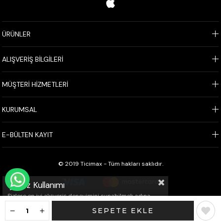
ÜRÜNLER
ALIŞVERİŞ BİLGİLERİ
MÜŞTERİ HİZMETLERİ
KURUMSAL
E-BÜLTEN KAYIT
© 2019 Ticimax - Tüm hakları saklıdır.
WHATSAPP İLE SİPARİŞ VER
Çerez Kullanımı
Sizlere en iyi alışveriş deneyimini sunabilmek adına
sitemizde çerezler(cookies) kullanmaktayız. Detaylı
bilgi için Kvkk sözleşmesini inceleyebilirsiniz.