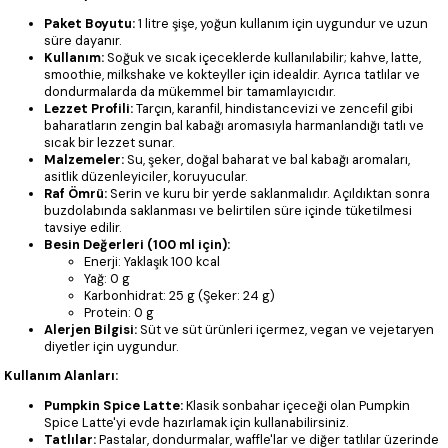
Paket Boyutu:
1 litre şişe, yoğun kullanım için uygundur ve uzun
süre dayanır.
Kullanım:
Soğuk ve sıcak içeceklerde kullanılabilir; kahve, latte,
smoothie, milkshake ve kokteyller için idealdir. Ayrıca tatlılar ve
dondurmalarda da mükemmel bir tamamlayıcıdır.
Lezzet Profili:
Tarçın, karanfil, hindistancevizi ve zencefil gibi
baharatların zengin bal kabağı aromasıyla harmanlandığı tatlı ve
sıcak bir lezzet sunar.
Malzemeler:
Su, şeker, doğal baharat ve bal kabağı aromaları,
asitlik düzenleyiciler, koruyucular.
Raf Ömrü:
Serin ve kuru bir yerde saklanmalıdır. Açıldıktan sonra
buzdolabında saklanması ve belirtilen süre içinde tüketilmesi
tavsiye edilir.
Besin Değerleri (100 ml için):
Enerji: Yaklaşık 100 kcal
Yağ: 0 g
Karbonhidrat: 25 g (Şeker: 24 g)
Protein: 0 g
Alerjen Bilgisi:
Süt ve süt ürünleri içermez, vegan ve vejetaryen
diyetler için uygundur.
Kullanım Alanları:
Pumpkin Spice Latte:
Klasik sonbahar içeceği olan Pumpkin
Spice Latte'yi evde hazırlamak için kullanabilirsiniz.
Tatlılar:
Pastalar, dondurmalar, waffle'lar ve diğer tatlılar üzerinde