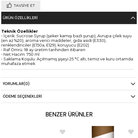
TAVSIYE ET
ÜRÜN ÖZELLIKLERI
Teknik Özellikler
• İçerik: Sucrose Syrup (şeker kamışı bazlı şurup), Avrupa çilek suyu
(en az %20), aroma verici maddeler, gıda asidi (E330),
renklendiriciler (E150a, E129), koruyucu (E202)
• Raf Ömrü: 18 ay üretim tarihinden itibaren
• Net Hacim: 750 ml
• Saklama Koşulu: Açılmamış şişeyi 25 °C altı, temiz ve kuru ortamda
muhafaza etmek
YORUMLAR
(0)
ÖDEME SEÇENEKLERI
BENZER ÜRÜNLER