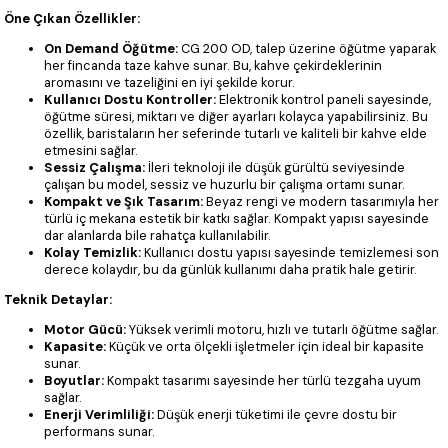
Öne Çıkan Özellikler:
On Demand Öğütme:
CG 200 OD, talep üzerine öğütme yaparak
her fincanda taze kahve sunar. Bu, kahve çekirdeklerinin
aromasını ve tazeliğini en iyi şekilde korur.
Kullanıcı Dostu Kontroller:
Elektronik kontrol paneli sayesinde,
öğütme süresi, miktarı ve diğer ayarları kolayca yapabilirsiniz. Bu
özellik, baristaların her seferinde tutarlı ve kaliteli bir kahve elde
etmesini sağlar.
Sessiz Çalışma:
İleri teknoloji ile düşük gürültü seviyesinde
çalışan bu model, sessiz ve huzurlu bir çalışma ortamı sunar.
Kompakt ve Şık Tasarım:
Beyaz rengi ve modern tasarımıyla her
türlü iç mekana estetik bir katkı sağlar. Kompakt yapısı sayesinde
dar alanlarda bile rahatça kullanılabilir.
Kolay Temizlik:
Kullanıcı dostu yapısı sayesinde temizlemesi son
derece kolaydır, bu da günlük kullanımı daha pratik hale getirir.
Teknik Detaylar:
Motor Gücü:
Yüksek verimli motoru, hızlı ve tutarlı öğütme sağlar.
Kapasite:
Küçük ve orta ölçekli işletmeler için ideal bir kapasite
sunar.
Boyutlar:
Kompakt tasarımı sayesinde her türlü tezgaha uyum
sağlar.
Enerji Verimliliği:
Düşük enerji tüketimi ile çevre dostu bir
performans sunar.