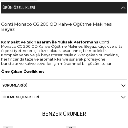
ÜRÜN ÖZELLIKLERI
Conti Monaco CG 200 OD Kahve Öğütme Makinesi
Beyaz
Kompakt ve Şık Tasarım ile Yüksek Performans
Conti
Monaco CG 200 OD Kahve Öğütme Makinesi Beyaz, küçük ve orta
ölçekli işletmeler için özel olarak tasarlanmış bir modeldir.
Kompakt yapısı ve şık beyaz tasarımıyla dikkat çeken bu makine,
her fincanda taze ve aromatik kahve sunarak profesyonel
baristalar ve kahve severler için mükemmel bir çözüm sunar.
Öne Çıkan Özellikler:
On Demand Öğütme:
CG 200 OD, talep üzerine öğütme
yaparak her fincanda taze kahve sunar. Bu, kahve
YORUMLAR
(0)
çekirdeklerinin aromasını ve tazeliğini en iyi şekilde korur.
Kullanıcı Dostu Kontroller:
Elektronik kontrol paneli
sayesinde, öğütme süresi, miktarı ve diğer ayarları kolayca
ÖDEME SEÇENEKLERI
yapabilirsiniz. Bu özellik, baristaların her seferinde tutarlı ve
kaliteli bir kahve elde etmesini sağlar.
Sessiz Çalışma:
İleri teknoloji ile düşük gürültü seviyesinde
BENZER ÜRÜNLER
çalışan bu model, sessiz ve huzurlu bir çalışma ortamı sunar.
Kompakt ve Şık Tasarım:
Beyaz rengi ve modern
tasarımıyla her türlü iç mekana estetik bir katkı sağlar.
Kompakt yapısı sayesinde dar alanlarda bile rahatça