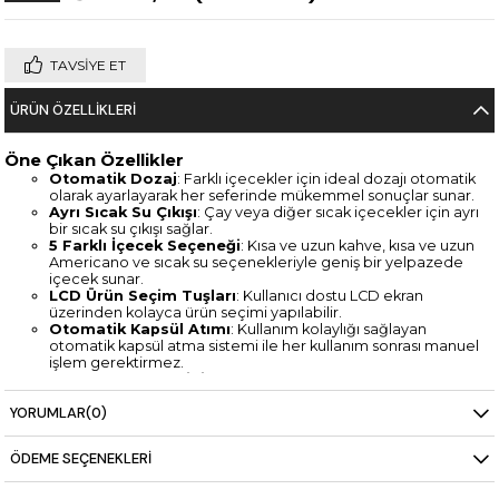
TAVSIYE ET
ÜRÜN ÖZELLIKLERI
Öne Çıkan Özellikler
Otomatik Dozaj
: Farklı içecekler için ideal dozajı otomatik
olarak ayarlayarak her seferinde mükemmel sonuçlar sunar.
Ayrı Sıcak Su Çıkışı
: Çay veya diğer sıcak içecekler için ayrı
bir sıcak su çıkışı sağlar.
5 Farklı İçecek Seçeneği
: Kısa ve uzun kahve, kısa ve uzun
Americano ve sıcak su seçenekleriyle geniş bir yelpazede
içecek sunar.
LCD Ürün Seçim Tuşları
: Kullanıcı dostu LCD ekran
üzerinden kolayca ürün seçimi yapılabilir.
Otomatik Kapsül Atımı
: Kullanım kolaylığı sağlayan
otomatik kapsül atma sistemi ile her kullanım sonrası manuel
işlem gerektirmez.
2 Bardak Yüksekliği
: Farklı boyutlardaki fincanlar ve
bardaklar için ayarlanabilir yükseklik seçeneği.
YORUMLAR
(0)
Enerji Koruma Modu
: Kullanılmadığında enerji tasarrufu
sağlayarak çevre dostu bir kullanım sunar.
Çıkarılabilir Su Haznesi ve Damlalık Kabı
: Kolay temizlik
ÖDEME SEÇENEKLERI
ve bakım için çıkarılabilir su haznesi ve damlalık kabı bulunur.
Nespresso ve Lavazza Blue Uyumlu Seçenekler
: Farklı
kapsül sistemleri ile geniş bir içecek yelpazesine erişim