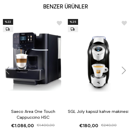
sağlar.
BENZER ÜRÜNLER
Teknik Özellikler
Model Kodları
:
L0201 - BLACK
: Julia NP (Nespresso uyumlu)
%22
L0201 - RED
: Julia NP (Nespresso uyumlu)
%25
L0201 - GREY
: Julia NP (Nespresso uyumlu)
L0204 - GREY
: Julia LB (Lavazza Blue uyumlu)
Ölçüler (YxGxD)
: 102 x 355 x 240 mm
Ağırlık
: 3.2 kg
Voltaj - Güç
: 220-240V, 50-60Hz, 1300-1500W
Su Haznesi
: 700 ml
Atık Kapsül Kapasitesi
:
Nespresso Modelleri
: 10 kapsül
Lavazza Blue Modeli
: 8 kapsül
Liste Fiyatı
: 179 €
Saeco Area One Touch
SGL Joly kapsül kahve makinesi
Cappuccino HSC
€1.086,00
€1.400,00
€180,00
€240,00