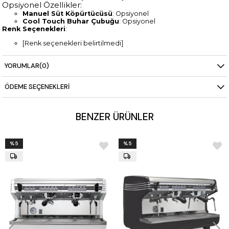
Opsiyonel Özellikler:
Manuel Süt Köpürtücüsü
: Opsiyonel
Cool Touch Buhar Çubuğu
: Opsiyonel
Renk Seçenekleri
:
[Renk seçenekleri belirtilmedi]
Teslimat ve Kurulum
:
Stokta
: 3 iş gününde teslim.
YORUMLAR
(0)
Stok Dışı
: 6-8 hafta içinde teslim.
Ücretsiz Kargo ve Kurulum
: Türkiye’nin her yerine ücretsiz
ÖDEME SEÇENEKLERI
kargo ve kurulum hizmeti.
12 Ay Taksit İmkanı
: Ödeme kolaylığı sağlayan 12 ay taksit
avantajıyla.
BENZER ÜRÜNLER
%5
%5