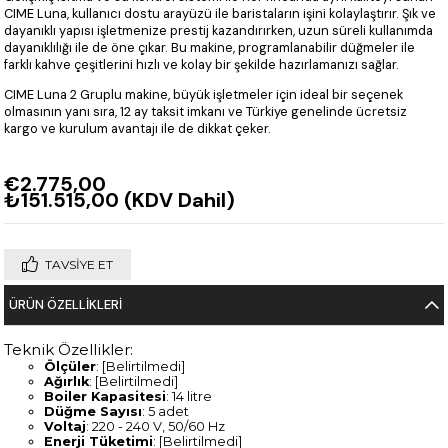
CIME Luna, kullanıcı dostu arayüzü ile baristaların işini kolaylaştırır. Şık ve
dayanıklı yapısı işletmenize prestij kazandırırken, uzun süreli kullanımda
dayanıklılığı ile de öne çıkar. Bu makine, programlanabilir düğmeler ile
farklı kahve çeşitlerini hızlı ve kolay bir şekilde hazırlamanızı sağlar.
CIME Luna 2 Gruplu makine, büyük işletmeler için ideal bir seçenek
olmasının yanı sıra, 12 ay taksit imkanı ve Türkiye genelinde ücretsiz
kargo ve kurulum avantajı ile de dikkat çeker.
€2.775,00
₺151.515,00
(KDV Dahil)
TAVSIYE ET
ÜRÜN ÖZELLIKLERI
Teknik Özellikler:
Ölçüler
: [Belirtilmedi]
Ağırlık
: [Belirtilmedi]
Boiler Kapasitesi
: 14 litre
Düğme Sayısı
: 5 adet
Voltaj
: 220 - 240 V, 50/60 Hz
Enerji Tüketimi
: [Belirtilmedi]