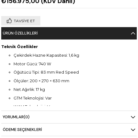
₺156.975,00
(KDV Dahil)
TAVSIYE ET
ÜRÜN ÖZELLIKLERI
Teknik Özellikler
Çekirdek Hazne Kapasitesi: 1,6 kg
Motor Gücü: 740 W
Öğütücü Tipi: 83 mm Red Speed
Ölçüler: 200 × 270 × 630 mm
Net Ağırlık: 17 kg
GTM Teknolojisi: Var
WAM Teknolojisi: Var
Steady Lock Sistemi: Var
YORUMLAR
(0)
Sessiz Çalışma: Var
ÖDEME SEÇENEKLERI