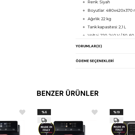
Renk: Siyah
Boyutlar: 480x420x370
Ağırlık: 22 kg
Tank kapasitesi: 2,1 L
Voltaj: 220-240 V / 50-60
YORUMLAR
(0)
ÖDEME SEÇENEKLERI
BENZER ÜRÜNLER
%6
%19