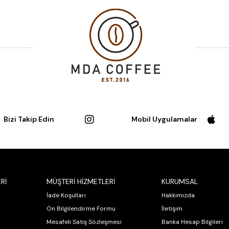
Bizi Takip Edin
Mobil Uygulamalar
Rİ
MÜŞTERİ HİZMETLERİ
KURUMSAL
İade Koşulları
Hakkımızda
Ön Bilgilendirme Formu
İletişim
Mesafeli Satış Sözleşmesi
Banka Hesap Bilgileri