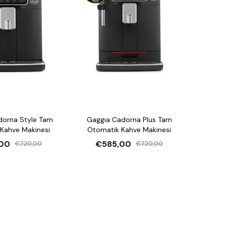
dorna Style Tam
Gaggıa Cadorna Plus Tam
Kahve Makinesi
Otomatik Kahve Makinesi
00
€585,00
€720,00
€720,00