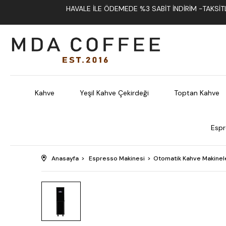
HAVALE İLE ÖDEMEDE %3 SABIT İNDIRIM -TAKSITLI
Kahve
Yeşil Kahve Çekirdeği
Toptan Kahve
Espr
Anasayfa
Espresso Makinesi
Otomatik Kahve Makinel