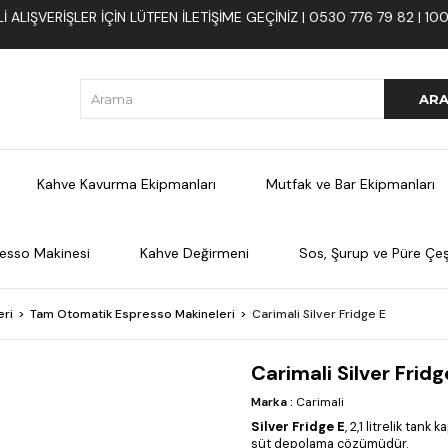
 ALIŞVERIŞLER İÇIN LÜTFEN ILETIŞIME GEÇINIZ | 0530 776 79 82 | 
Kahve Kavurma Ekipmanları
Mutfak ve Bar Ekipmanları
esso Makinesi
Kahve Değirmeni
Sos, Şurup ve Püre Çeşi
eri
Tam Otomatik Espresso Makineleri
Carimali Silver Fridge E
Carimali Silver Fridg
Marka
:
Carimali
Silver Fridge E
, 2,1 litrelik tan
süt depolama çözümüdür.