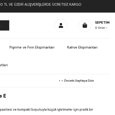
1000 TL VE ÜZERI ALIŞVERIŞLERDE ÜCRETSIZ KARGO
SEPETIM
0
Ürün
Pişirme ve Fırın Ekipmanları
Kahve Ekipmanları
tleri
< < Önceki Sayfaya Dön
e E
k kapasitesi ve kompakt boyutuyla küçük işletmeler için pratik bir