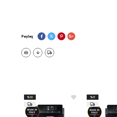
Paylaş
%10
%11