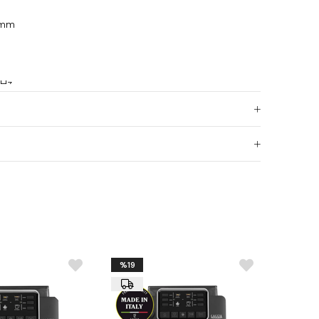
 mm
 Hz
%19