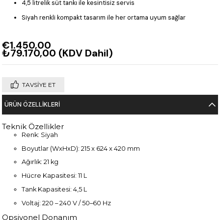
4,5 litrelik süt tankı ile kesintisiz servis
Siyah renkli kompakt tasarım ile her ortama uyum sağlar
€1.450,00
₺79.170,00
(KDV Dahil)
TAVSIYE ET
ÜRÜN ÖZELLIKLERI
Teknik Özellikler
Renk: Siyah
Boyutlar (WxHxD): 215 x 624 x 420 mm
Ağırlık: 21 kg
Hücre Kapasitesi: 11 L
Tank Kapasitesi: 4,5 L
Voltaj: 220 – 240 V / 50–60 Hz
Opsiyonel Donanım