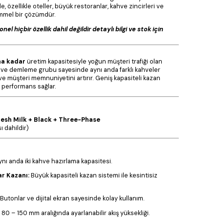
, özellikle oteller, büyük restoranlar, kahve zincirleri ve
emmel bir çözümdür.
nel hiçbir özellik dahil değildir detaylı bilgi ve stok için
na kadar
üretim kapasitesiyle yoğun müşteri trafiği olan
ı kahve demleme grubu sayesinde aynı anda farklı kahveler
ı ve müşteri memnuniyetini artırır. Geniş kapasiteli kazan
 performans sağlar.
resh Milk + Black + Three-Phase
ı dahildir)
nı anda iki kahve hazırlama kapasitesi.
ar Kazanı:
Büyük kapasiteli kazan sistemi ile kesintisiz
Butonlar ve dijital ekran sayesinde kolay kullanım.
80 – 150 mm aralığında ayarlanabilir akış yüksekliği.