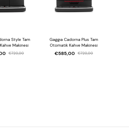
ru sıcaklıkta tutulmasını sağlar.
dorna Style Tam
Gaggıa Cadorna Plus Tam
Kahve Makinesi
Otomatik Kahve Makinesi
00
€585,00
€720,00
€720,00