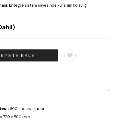
ası:
Entegre sistem sayesinde kullanım kolaylığı.
ahil)
esi:
600 fincana kadar
x 720 x 580 mm