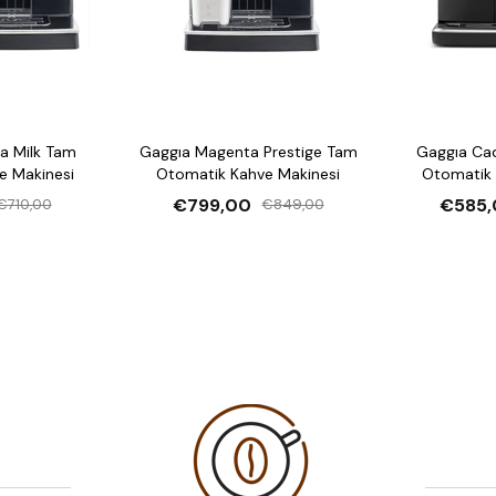
fincanların her zaman doğ
a Milk Tam
Gaggıa Magenta Prestige Tam
Gaggıa Ca
e Makinesi
Otomatik Kahve Makinesi
Otomatik 
€799,00
€585,
€710,00
€849,00