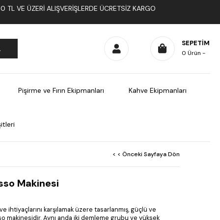
1000 TL VE ÜZERI ALIŞVERIŞLERDE ÜCRETSIZ KARGO
SEPETIM
0
Ürün
Pişirme ve Fırın Ekipmanları
Kahve Ekipmanları
tleri
< < Önceki Sayfaya Dön
sso Makinesi
ve ihtiyaçlarını karşılamak üzere tasarlanmış, güçlü ve
so makinesidir. Aynı anda iki demleme grubu ve yüksek