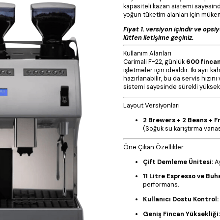
kapasiteli kazan sistemi sayesinde
yoğun tüketim alanları için mük
Fiyat 1. versiyon içindir ve opsiyo
lütfen iletişime geçiniz.
Kullanım Alanları
Carimali F-22, günlük
600 finca
işletmeler için idealdir. İki ayr
hazırlanabilir, bu da servis hızın
sistemi sayesinde sürekli yüksek
Layout Versiyonları
2 Brewers + 2 Beans + F
(Soğuk su karıştırma vanas
Öne Çıkan Özellikler
Çift Demleme Ünitesi:
Ay
11 Litre Espresso ve Buh
performans.
Kullanıcı Dostu Kontrol:
Geniş Fincan Yüksekliği: