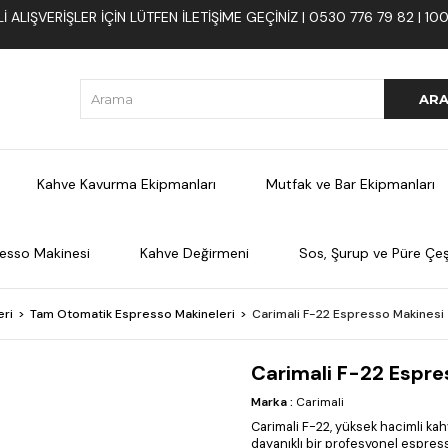
 ALIŞVERIŞLER İÇIN LÜTFEN ILETIŞIME GEÇINIZ | 0530 776 79 82 | 
Kahve Kavurma Ekipmanları
Mutfak ve Bar Ekipmanları
esso Makinesi
Kahve Değirmeni
Sos, Şurup ve Püre Çeşi
eri
Tam Otomatik Espresso Makineleri
Carimali F-22 Espresso Makinesi
Carimali F-22 Espre
Marka
:
Carimali
Carimali F-22, yüksek hacimli kah
dayanıklı bir profesyonel espres