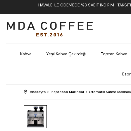
HAVALE İLE ÖDEMEDE %3 SABIT İNDIRIM -TAKSITLI
Kahve
Yeşil Kahve Çekirdeği
Toptan Kahve
Espr
Anasayfa
Espresso Makinesi
Otomatik Kahve Makinel