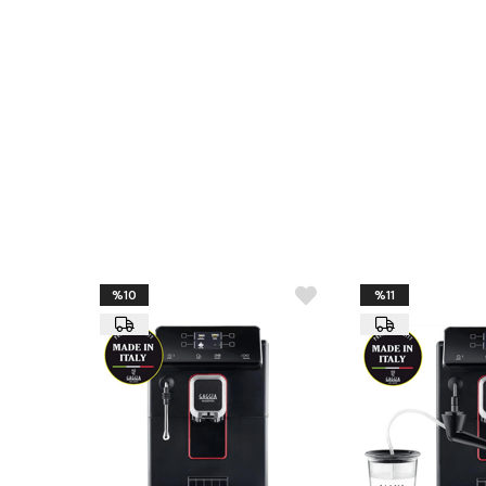
%10
%11