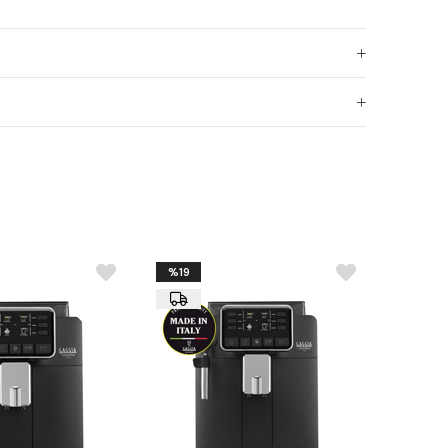
nlar + dijital ekran
tesi:
1,3 kg
k
sitesi:
11 L
si:
11 L (espresso kazanı ile aynı)
itesi:
8–16 g
k
0 Hz, 400 V 50/60 Hz
ater mixing valve
%19
Opsiyonel):
Daha fazla süt bazlı içecek hazırlamak
kstra seçenek.
ge (Opsiyonel):
Kahve telvesi tahliyesini kolaylaştırır.
incan Isıtıcılar
(Opsiyonel): Taze süt depolama ve