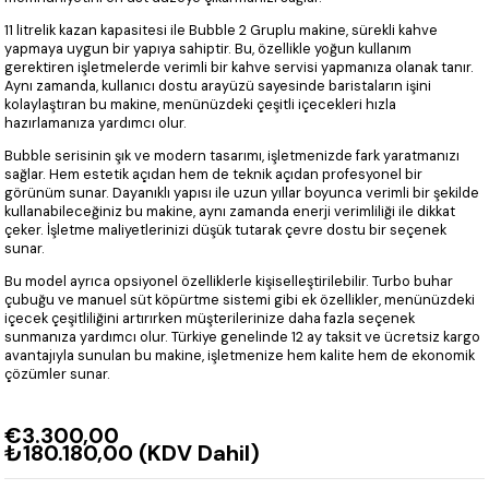
11 litrelik kazan kapasitesi ile Bubble 2 Gruplu makine, sürekli kahve
yapmaya uygun bir yapıya sahiptir. Bu, özellikle yoğun kullanım
gerektiren işletmelerde verimli bir kahve servisi yapmanıza olanak tanır.
Aynı zamanda, kullanıcı dostu arayüzü sayesinde baristaların işini
kolaylaştıran bu makine, menünüzdeki çeşitli içecekleri hızla
hazırlamanıza yardımcı olur.
Bubble serisinin şık ve modern tasarımı, işletmenizde fark yaratmanızı
sağlar. Hem estetik açıdan hem de teknik açıdan profesyonel bir
görünüm sunar. Dayanıklı yapısı ile uzun yıllar boyunca verimli bir şekilde
kullanabileceğiniz bu makine, aynı zamanda enerji verimliliği ile dikkat
çeker. İşletme maliyetlerinizi düşük tutarak çevre dostu bir seçenek
sunar.
Bu model ayrıca opsiyonel özelliklerle kişiselleştirilebilir. Turbo buhar
çubuğu ve manuel süt köpürtme sistemi gibi ek özellikler, menünüzdeki
içecek çeşitliliğini artırırken müşterilerinize daha fazla seçenek
sunmanıza yardımcı olur. Türkiye genelinde 12 ay taksit ve ücretsiz kargo
avantajıyla sunulan bu makine, işletmenize hem kalite hem de ekonomik
çözümler sunar.
€3.300,00
₺180.180,00
(KDV Dahil)