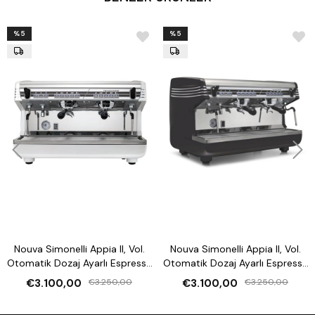
12 Ay Taksit İmkanı
: Ödeme kolaylığı sağlayan 12 ay taksit
avantajıyla.
%5
%5
Nouva Simonelli Appia II, Vol.
Nouva Simonelli Appia II, Vol.
Otomatik Dozaj Ayarlı Espresso
Otomatik Dozaj Ayarlı Espresso
Kahve Makinesi
Kahve Makinesi
€3.100,00
€3.250,00
€3.100,00
€3.250,00