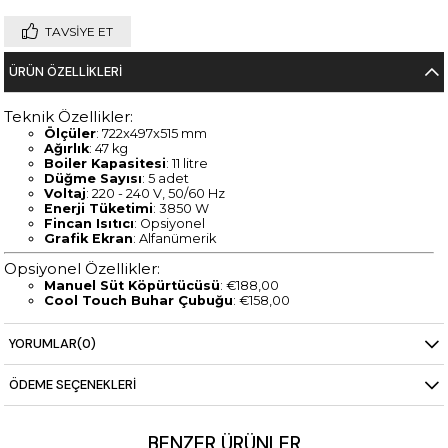
TAVSIYE ET
ÜRÜN ÖZELLIKLERI
Teknik Özellikler:
Ölçüler
: 722x497x515 mm
Ağırlık
: 47 kg
Boiler Kapasitesi
: 11 litre
Düğme Sayısı
: 5 adet
Voltaj
: 220 - 240 V, 50/60 Hz
Enerji Tüketimi
: 3850 W
Fincan Isıtıcı
: Opsiyonel
Grafik Ekran
: Alfanümerik
Opsiyonel Özellikler:
Manuel Süt Köpürtücüsü
: €188,00
Cool Touch Buhar Çubuğu
: €158,00
Renk Seçenekleri
:
YORUMLAR
(0)
Beyaz
Siyah
Teslimat ve Kurulum
:
ÖDEME SEÇENEKLERI
Stokta
: 3 iş gününde teslim.
Stok Dışı
: 6-8 hafta içinde teslim.
Ücretsiz Kargo ve Kurulum
: Türkiye’nin her yerine ücretsiz
BENZER ÜRÜNLER
kargo ve kurulum hizmeti.