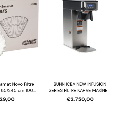
namat Novo Filtre
BUNN ICBA NEW INFUSION
ı 85/245 cm 1000
SERIES FİLTRE KAHVE MAKİNESİ
Adet
VE 5.7L GEN3 TF SERVER HAZNE
29,00
€2.750,00