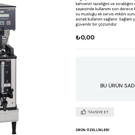
kahvenin tazeliğini ve sıcaklığını
sayesinde kullanımı son derece ko
su musluğu ek servis imkânı suna
esnek kullanım sağlanır. Sağlam yap
güvenilir bir çözümdür.
₺0,00
BU ÜRÜN SAD
TAVSIYE ET
ÜRÜN ÖZELLIKLERI