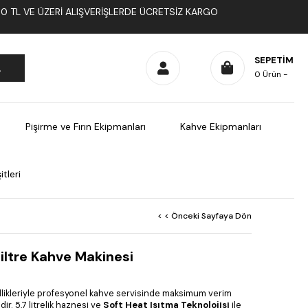
1000 TL VE ÜZERI ALIŞVERIŞLERDE ÜCRETSIZ KARGO
SEPETIM
0
Ürün
Pişirme ve Fırın Ekipmanları
Kahve Ekipmanları
tleri
< < Önceki Sayfaya Dön
iltre Kahve Makinesi
llikleriyle profesyonel kahve servisinde maksimum verim
ir. 5,7 litrelik haznesi ve
Soft Heat Isıtma Teknolojisi
ile