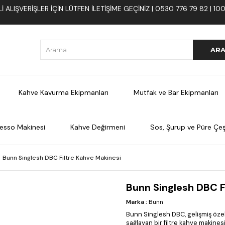
 ALIŞVERIŞLER İÇIN LÜTFEN ILETIŞIME GEÇINIZ | 0530 776 79 82 | 
Kahve Kavurma Ekipmanları
Mutfak ve Bar Ekipmanları
esso Makinesi
Kahve Değirmeni
Sos, Şurup ve Püre Çeşi
Bunn Singlesh DBC Filtre Kahve Makinesi
Bunn Singlesh DBC F
Marka
:
Bunn
Bunn Singlesh DBC, gelişmiş öze
sağlayan bir filtre kahve makinesid