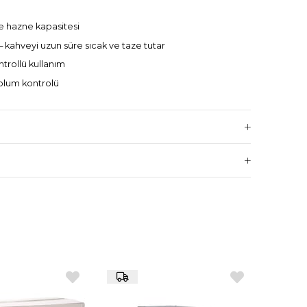
re hazne kapasitesi
 – kahveyi uzun süre sıcak ve taze tutar
ntrollü kullanım
dolum kontrolü
yarı
40 mm