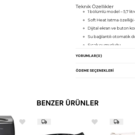
Teknik Özellikler
1 bölümlü model – 5,7 lit
Soft Heat Isıtma özelliği
Dijital ekran ve buton ko
Su bağlantılı otomatik 
Sıcak su musluğu
3 farklı porsiyon dolum a
YORUMLAR
(0)
Boyutlar: 220 x 240 x 7
ÖDEME SEÇENEKLERI
BENZER ÜRÜNLER