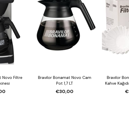
 Novo Filtre
Bravilor Bonamat Novo Cam
Bravilor Bo
inesi
Pot 1,7 LT
Kahve Kağıd
00
€30,00
€