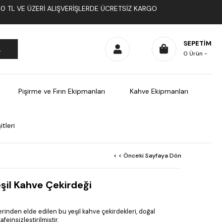
1000 TL VE ÜZERI ALIŞVERIŞLERDE ÜCRETSIZ KARGO
SEPETIM
0
Ürün
Pişirme ve Fırın Ekipmanları
Kahve Ekipmanları
tleri
< < Önceki Sayfaya Dön
şil Kahve Çekirdeği
erinden elde edilen bu yeşil kahve çekirdekleri, doğal
einsizleştirilmiştir.