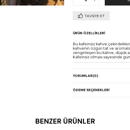
TAVSIYE ET
ÜRÜN ÖZELLIKLERI
Bu kafeinsiz kahve çekirdekleri
kahvenin özgün tat ve aromaların
zenginleşen bu kahve, düşük as
Kafeinsiz olması sayesinde günü
YORUMLAR
(0)
ÖDEME SEÇENEKLERI
BENZER ÜRÜNLER