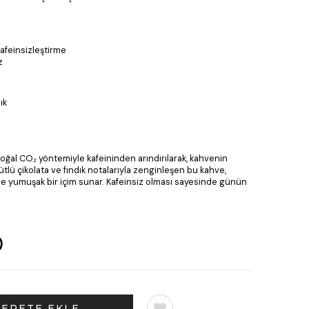
afeinsizleştirme
z
ık
doğal CO₂ yöntemiyle kafeininden arındırılarak, kahvenin
ütlü çikolata ve fındık notalarıyla zenginleşen bu kahve,
le yumuşak bir içim sunar. Kafeinsiz olması sayesinde günün
)