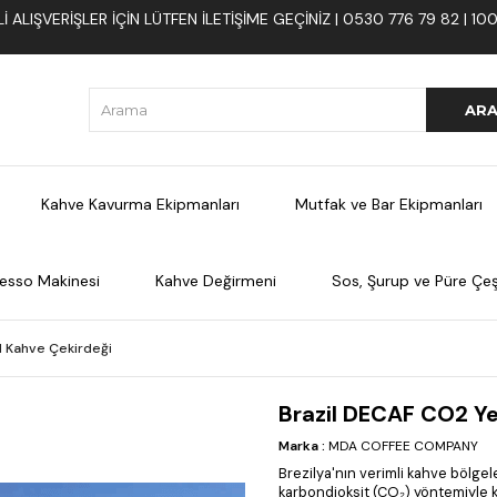
 ALIŞVERIŞLER İÇIN LÜTFEN ILETIŞIME GEÇINIZ | 0530 776 79 82 | 
Kahve Kavurma Ekipmanları
Mutfak ve Bar Ekipmanları
esso Makinesi
Kahve Değirmeni
Sos, Şurup ve Püre Çeşi
l Kahve Çekirdeği
Brazil DECAF CO2 Ye
Marka
:
MDA COFFEE COMPANY
Brezilya'nın verimli kahve bölgel
karbondioksit (CO₂) yöntemiyle kaf