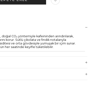
, doğal CO₂ yöntemiyle kafeininden arındırılarak,
ı korur. Sütlü çikolata ve fındık notalarıyla
iditesi ve orta gövdesiyle yumuşak bir içim sunar.
n her saatinde keyifle tüketilebilir.