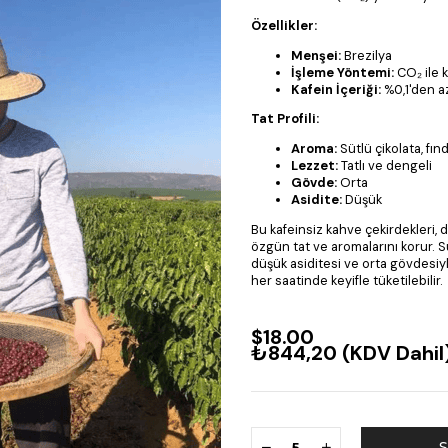
Özellikler:
Menşei:
Brezilya
İşleme Yöntemi:
CO₂ ile k
Kafein İçeriği:
%0,1'den a
Tat Profili:
Aroma:
Sütlü çikolata, fınd
Lezzet:
Tatlı ve dengeli
Gövde:
Orta
Asidite:
Düşük
Bu kafeinsiz kahve çekirdekleri, 
özgün tat ve aromalarını korur. S
düşük asiditesi ve orta gövdesiy
her saatinde keyifle tüketilebilir.
$18.00
₺844,20
(KDV Dahil