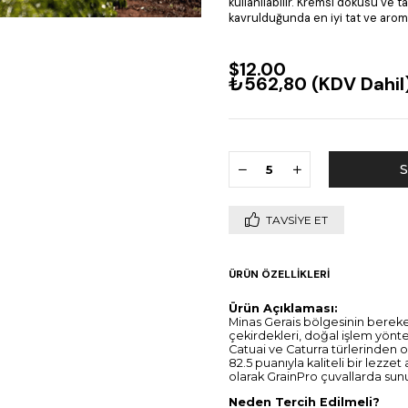
kullanılabilir. Kremsi dokusu ve t
kavrulduğunda en iyi tat ve aroma 
$12.00
₺562,80
(KDV Dahil
TAVSIYE ET
ÜRÜN ÖZELLIKLERI
Ürün Açıklaması:
Minas Gerais bölgesinin bereke
çekirdekleri, doğal işlem yönt
Catuai ve Caturra türlerinden ol
82.5 puanıyla kaliteli bir lezze
olarak GrainPro çuvallarda sun
Neden Tercih Edilmeli?