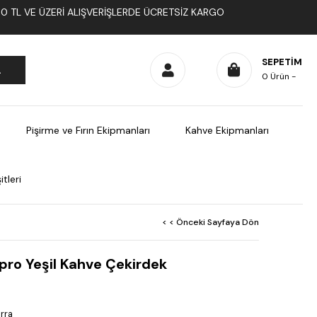
1000 TL VE ÜZERI ALIŞVERIŞLERDE ÜCRETSIZ KARGO
SEPETIM
0
Ürün
Pişirme ve Fırın Ekipmanları
Kahve Ekipmanları
tleri
< < Önceki Sayfaya Dön
pro Yeşil Kahve Çekirdek
rra