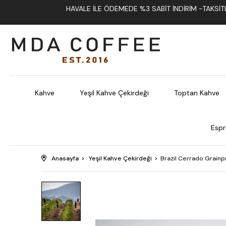
HAVALE İLE ÖDEMEDE %3 SABIT İNDIRIM -TAKSITLI
Kahve
Yeşil Kahve Çekirdeği
Toptan Kahve
Espr
Anasayfa
Yeşil Kahve Çekirdeği
Brazil Cerrado Grainp