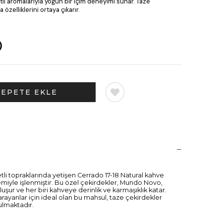
atlı aromalarıyla yoğun bir içim deneyimi sunar. Taze
özelliklerini ortaya çıkarır.
)
tli topraklarında yetişen Cerrado 17-18 Natural kahve
emiyle işlenmiştir. Bu özel çekirdekler, Mundo Novo,
uşur ve her biri kahveye derinlik ve karmaşıklık katar.
t arayanlar için ideal olan bu mahsul, taze çekirdekler
ulmaktadır.