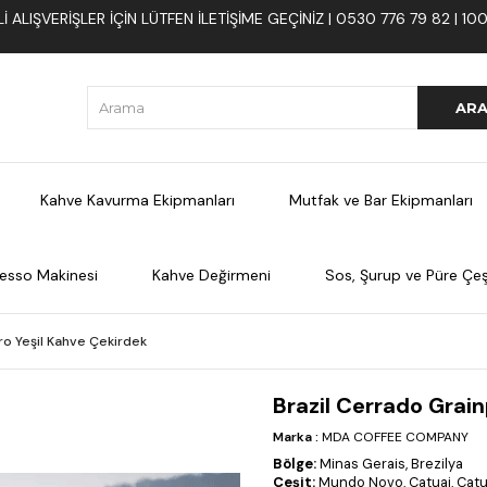
 ALIŞVERIŞLER İÇIN LÜTFEN ILETIŞIME GEÇINIZ | 0530 776 79 82 | 
Kahve Kavurma Ekipmanları
Mutfak ve Bar Ekipmanları
esso Makinesi
Kahve Değirmeni
Sos, Şurup ve Püre Çeşi
ro Yeşil Kahve Çekirdek
Brazil Cerrado Grain
Marka
:
MDA COFFEE COMPANY
Bölge:
Minas Gerais, Brezilya
Çeşit:
Mundo Novo, Catuai, Catu