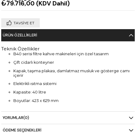
₺79.716,00
(KDV Dahil)
TAVSIYE ET
ÜRÜN ÖZELLIKLERI
Teknik Özellikler
B40 serisi filtre kahve makineleri için özel tasarım
Çift cidarlı konteyner
Kapak, taşıma plakası, damlatmaz musluk ve gösterge camı
içerir
Elektrikli ısıtma sistemi
Kapasite: 40 litre
Boyutlar: 423 x 629 mm
Güç: 0,16 kW / 50-60 Hz AC 220/230V 1N
YORUMLAR
(0)
ÖDEME SEÇENEKLERI