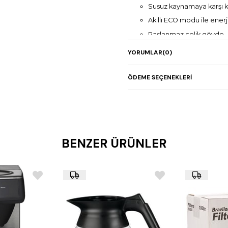
Susuz kaynamaya karşı 
Akıllı ECO modu ile enerj
Paslanmaz çelik gövde –
2 farklı sıcak su dağıtım 
YORUMLAR
(0)
Damlama tepsisi dahil
Stok kapasitesi: 13,1 litre
ÖDEME SEÇENEKLERI
Saatte 30 litre sıcak su k
Boyutlar: 242 x 568 x 50
Güç: 2,83 kW / 50-60 Hz
BENZER ÜRÜNLER