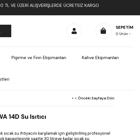
1000 TL VE ÜZERI ALIŞVERIŞLERDE ÜCRETSIZ KARGO
SEPETIM
0
Ürün
Pişirme ve Fırın Ekipmanları
Kahve Ekipmanları
tleri
< < Önceki Sayfaya Dön
A 14D Su Isıtıcı
sıcak su ihtiyacını karşılamak için geliştirilmiş profesyonel
iş stok kapasitesiyle saatte 30 litreye kadar sıcak su