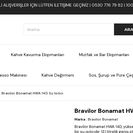
 ALIŞVERIŞLER İÇIN LÜTFEN ILETIŞIME GEÇINIZ | 0530 776 79 82 | 
Kahve Kavurma Ekipmanları
Mutfak ve Bar Ekipmanları
esso Makinesi
Kahve Değirmeni
Sos, Şurup ve Püre Çeşi
Bravilor Bonamat HWA 14D Su Isıtıcı
Bravilor Bonamat HW
Marka
:
Bravilor Bonamat
Bravilor Bonamat HWA 14D, yüksek 
bir su ısıtıcıdır. 13,1 litrelik gen