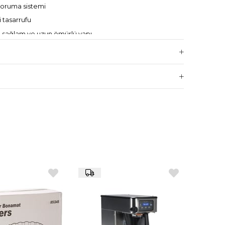
koruma sistemi
i tasarrufu
 sağlam ve uzun ömürlü yapı
düğmesi (ör. 120 ml ve 150 ml)
apasitesi
1 mm
 AC 220/230V 1N