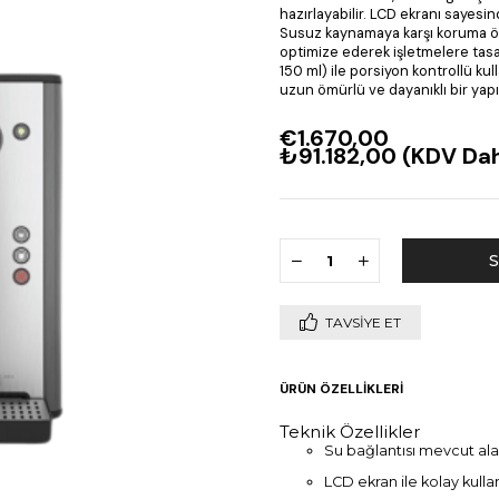
hazırlayabilir. LCD ekranı sayesind
Susuz kaynamaya karşı koruma öze
optimize ederek işletmelere tasarr
150 ml) ile porsiyon kontrollü k
uzun ömürlü ve dayanıklı bir yapı
€1.670,00
₺91.182,00
(KDV Dah
TAVSIYE ET
ÜRÜN ÖZELLIKLERI
Teknik Özellikler
Su bağlantısı mevcut alan
LCD ekran ile kolay kull