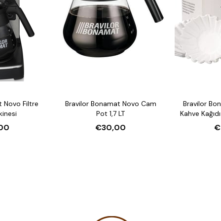
 Novo Filtre
Bravilor Bonamat Novo Cam
Bravilor Bo
inesi
Pot 1,7 LT
Kahve Kağıd
00
€30,00
€