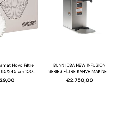
namat Novo Filtre
BUNN ICBA NEW INFUSION
ı 85/245 cm 1000
SERIES FİLTRE KAHVE MAKİNESİ
Adet
VE 5.7L GEN3 TF SERVER HAZNE
29,00
€2.750,00