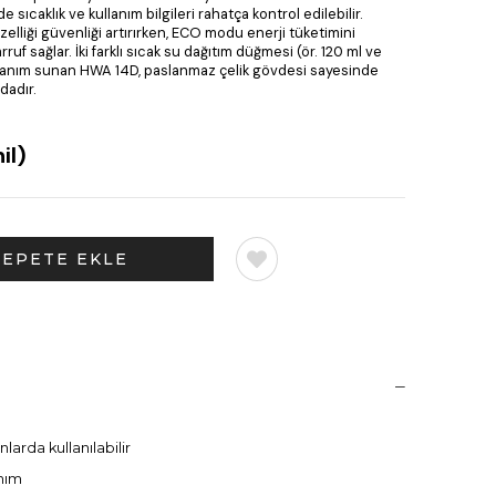
e sıcaklık ve kullanım bilgileri rahatça kontrol edilebilir.
lliği güvenliği artırırken, ECO modu enerji tüketimini
uf sağlar. İki farklı sıcak su dağıtım düğmesi (ör. 120 ml ve
ullanım sunan HWA 14D, paslanmaz çelik gövdesi sayesinde
dadır.
il)
larda kullanılabilir
anım