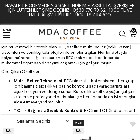
HAVALE İLE ÖDEMEDE %3 SABIT İNDIRIM -TAKSITLI ALIŞVERIŞLER
Anasayfa
Bfc avıator
İÇIN LÜTFEN ILETIŞIME GEÇINIZ | 0530 776 79 82 | 1000 TL VE
ÜZERI ALIŞVERIŞLERDE ÜCRETSIZ KARGO
BFC Espresso Makineleri: Üst Segment Espresso Deneyimi
0
Espresso tutkunları için en yüksek kaliteyi ve performansı sunan BFC,
MENU
dünya çapında önde gelen İtalyan espresso makinesi üreticilerindendir.
Üst düzey espresso makineleri arayan profesyoneller ve kahve severler
için mükemmel bir tercih olan BFC, özellikle multi-boiler (çoklu kazan)
sistemleri ve yenilikçi teknolojileri ile ön plana çıkar. Her bir detayda
İtalyan mühendisliği ile tasarlanan BFC makineleri, her fincanda
mükemmel espresso deneyimi sağlamak için geliştirilmiştir.
Öne Çıkan Özellikler:
Multi-Boiler Teknolojisi
: BFC’nin multi-boiler sistemi, her grup
için bağımsız sıcaklık ve basınç kontrolü sağlayarak baristalara
eşsiz bir uyum ve denge sunar. Bu özellik, özellikle yoğun çalışan
kafeler ve profesyonel baristalar için her fincanda en iyi sonuçları
elde etmeye yardımcı olur.
T.C.I. - Bağımsız Sıcaklık Kontrolü
: BFC’nin T.C.I. (Independent
Temperature Control) teknolojisi sayesinde, her bir grup başlığı
için su sıcaklığını hassas bir şekilde yönetmek mümkün. Bu özellik,
%25
%25
espresso ekstraksiyonunda istikrarlı lezzet ve sıcaklık sağlamak
için büyük önem taşır ve profesyonel kullanıcılara yüksek
hassasiyet sunar.