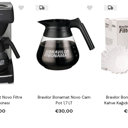
 Novo Filtre
Bravilor Bonamat Novo Cam
Bravilor Bo
inesi
Pot 1,7 LT
Kahve Kağıd
00
€30,00
€