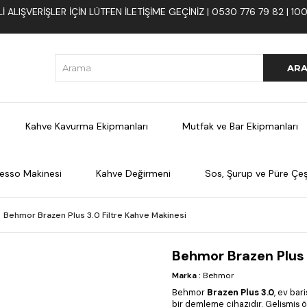
 ALIŞVERIŞLER İÇIN LÜTFEN ILETIŞIME GEÇINIZ | 0530 776 79 82 | 
Kahve Kavurma Ekipmanları
Mutfak ve Bar Ekipmanları
esso Makinesi
Kahve Değirmeni
Sos, Şurup ve Püre Çeşi
Behmor Brazen Plus 3.0 Filtre Kahve Makinesi
Behmor Brazen Plus 
Marka
:
Behmor
Behmor
Brazen Plus 3.0
, ev bar
bir demleme cihazıdır. Gelişmiş ö