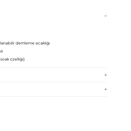
lanabilir demleme sıcaklığı
li
soak özelliği)
mleme sıcaklığı, ön demleme süresi, yüksekliğe göre
6-8 dakika
V – 1N
388 mm