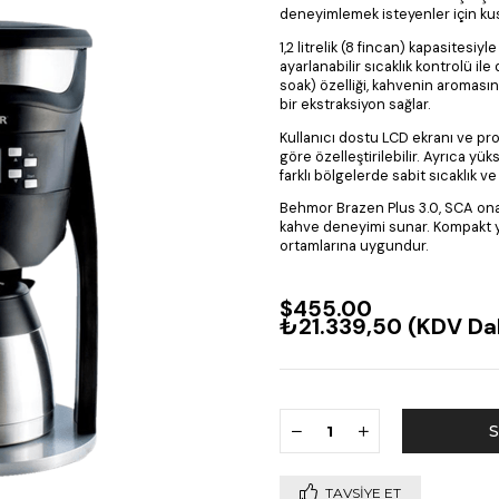
deneyimlemek isteyenler için kus
1,2 litrelik (8 fincan) kapasites
ayarlanabilir sıcaklık kontrolü 
soak) özelliği, kahvenin aromasını
bir ekstraksiyon sağlar.
Kullanıcı dostu LCD ekranı ve pr
göre özelleştirilebilir. Ayrıca yü
farklı bölgelerde sabit sıcaklık v
Behmor Brazen Plus 3.0, SCA ona
kahve deneyimi sunar. Kompakt y
ortamlarına uygundur.
$455.00
₺21.339,50
(KDV Dah
TAVSIYE ET