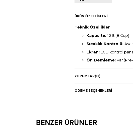
ÜRÜN ÖZELLIKLERI
Teknik Özellikler
Kapasite:
1,2 lt (8 Cup)
Sıcaklık Kontrolü:
Ayar
Ekran:
LCD kontrol pane
Ön Demleme:
Var (Pre-
SCA Sertifikası:
Var
YORUMLAR
(0)
Programlanabilirlik:
De
ayarlama modu
Pot Demleme Süresi:
ÖDEME SEÇENEKLERI
Elektrik Bağlantısı:
220
Güç:
1,4 kW
Boyutlar:
229 × 229 × 
BENZER ÜRÜNLER
Net Ağırlık:
4 kg