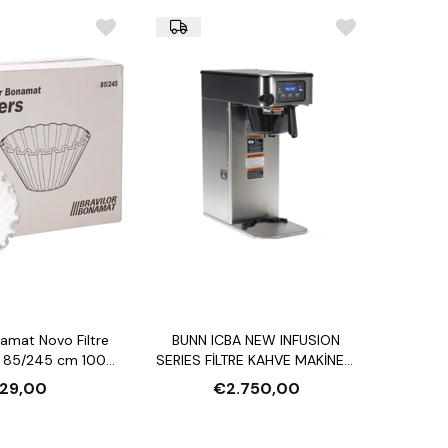
namat Novo Filtre
BUNN ICBA NEW INFUSION
ı 85/245 cm 1000
SERIES FİLTRE KAHVE MAKİNESİ
Adet
VE 5.7L GEN3 TF SERVER HAZNE
29,00
€2.750,00