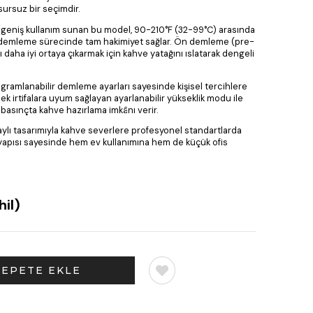
ursuz bir seçimdir.
iyle geniş kullanım sunan bu model, 90-210°F (32-99°C) arasında
ile demleme sürecinde tam hakimiyet sağlar. Ön demleme (pre-
 daha iyi ortaya çıkarmak için kahve yatağını ıslatarak dengeli
ogramlanabilir demleme ayarları sayesinde kişisel tercihlere
ksek irtifalara uyum sağlayan ayarlanabilir yükseklik modu ile
e basınçta kahve hazırlama imkânı verir.
ylı tasarımıyla kahve severlere profesyonel standartlarda
apısı sayesinde hem ev kullanımına hem de küçük ofis
il)