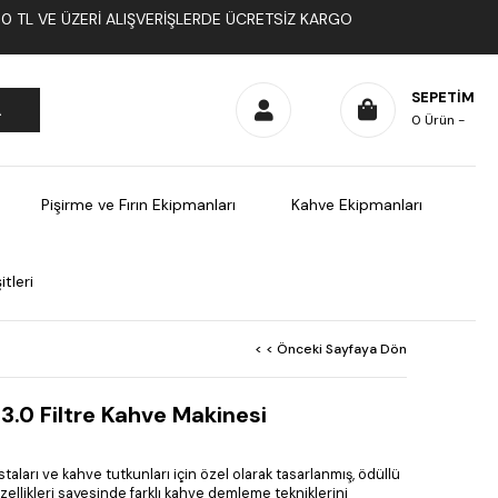
1000 TL VE ÜZERI ALIŞVERIŞLERDE ÜCRETSIZ KARGO
SEPETIM
0
Ürün
Pişirme ve Fırın Ekipmanları
Kahve Ekipmanları
tleri
< < Önceki Sayfaya Dön
3.0 Filtre Kahve Makinesi
istaları ve kahve tutkunları için özel olarak tasarlanmış, ödüllü
zellikleri sayesinde farklı kahve demleme tekniklerini