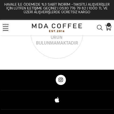
HAVALE İLE ÖDEMEDE %3 SABIT İNDIRIM -TAKSITLI ALIŞVERIŞLER
İÇIN LÜTFEN ILETIŞIME GEÇINIZ | 0530 776 79 82 | 1000 TL VE
ÜZERI ALIŞVERIŞLERDE ÜCRETSIZ KARGO
0
MENU