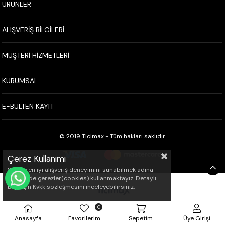
ÜRÜNLER
ALIŞVERİŞ BİLGİLERİ
MÜŞTERİ HİZMETLERİ
KURUMSAL
E-BÜLTEN KAYIT
© 2019 Ticimax - Tüm hakları saklıdır.
Çerez Kullanımı
Sizlere en iyi alışveriş deneyimini sunabilmek adına
sitemizde çerezler(cookies) kullanmaktayız. Detaylı
WHATSAPP İLE SİPARİŞ VER
bilgi için Kvkk sözleşmesini inceleyebilirsiniz.
0
Anasayfa
Favorilerim
Sepetim
Üye Girişi