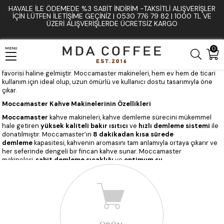
HAVALE İLE ÖDEMEDE %3 SABIT İNDIRIM -TAKSITLI ALIŞVERIŞLER
Moccamaster: El Yapımı Filtre Kahve Makineleri ile
İÇIN LÜTFEN ILETIŞIME GEÇINIZ | 0530 776 79 82 | 1000 TL VE
ÜZERI ALIŞVERIŞLERDE ÜCRETSIZ KARGO
Mükemmel Demleme
Moccamaster
, filtre kahve makineleri konusunda kalite ve dayanıklılıkla
tanınan, el yapımı kahve makineleri sunan bir markadır. Hollanda’da
0
MENU
üretilen
Moccamaster filtre kahve makineleri
, her kahve fincanında
mükemmel demleme ve dengeli tatlar sunarak kahve tutkunlarının
favorisi haline gelmiştir. Moccamaster makineleri, hem ev hem de ticari
kullanım için ideal olup, uzun ömürlü ve kullanıcı dostu tasarımıyla öne
çıkar.
Moccamaster Kahve Makinelerinin Özellikleri
Moccamaster
kahve makineleri, kahve demleme sürecini mükemmel
hale getiren
yüksek kaliteli bakır ısıtıcı
ve
hızlı demleme sistemi
ile
donatılmıştır. Moccamaster’ın
8 dakikadan kısa sürede
demleme
kapasitesi, kahvenin aromasını tam anlamıyla ortaya çıkarır ve
her seferinde dengeli bir fincan kahve sunar. Moccamaster
makineleri,
sabit demleme sıcaklığı
ve
optimum su
dağılımı
sağlayarak her fincanda aynı kaliteyi garanti eder.
Tüm Moccamaster modelleri, enerji verimliliği sunan otomatik kapanma
özelliği ve kolay temizlenebilir parçalarla tasarlanmıştır. Hem işlevsel hem
de zarif tasarıma sahip bu makineler, mutfaklara estetik bir dokunuş katar.
Moccamaster Ürünlerinin Avantajları